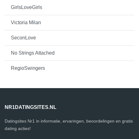
GirlsLoveGirls
Victoria Milan
SeconLove
No Strings Attached
RegioSwingers
NR1DATINGSITES.NL
Datingsites Nr1 in informatie, ervaringen, beoordelingen en gratis
dating acties!