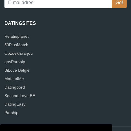
DATINGSITES
Relatieplanet
50PlusMatch
Opzoeknaarjou
gayParship
BiLove Belgie
Match4Me
Datingbord
Second Love BE
DatingEasy
Parship