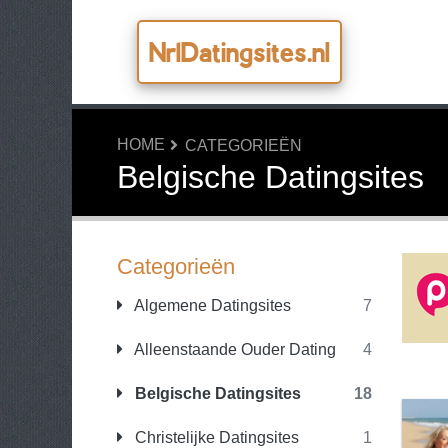
Nr1Datingsites.nl
HOME
CATEGORIEËN
Belgische Datingsites
Categorieën
Algemene Datingsites
7
Alleenstaande Ouder Dating
4
Belgische Datingsites
18
Christelijke Datingsites
1