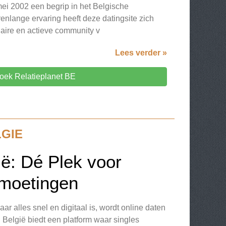
mei 2002 een begrip in het Belgische
enlange ervaring heeft deze datingsite zich
laire en actieve community v
Lees verder »
oek Relatieplanet BE
LGIE
ë: Dé Plek voor
moetingen
r alles snel en digitaal is, wordt online daten
u België biedt een platform waar singles