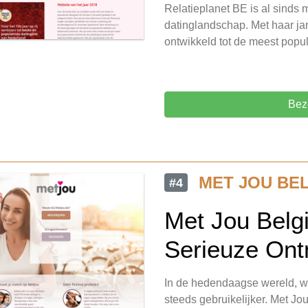
Relatieplanet BE is al sinds 
datinglandschap. Met haar jar
ontwikkeld tot de meest popu
Bez
MET JOU BE
#4
Met Jou Belgi
Serieuze Ont
In de hedendaagse wereld, waa
steeds gebruikelijker. Met Jo