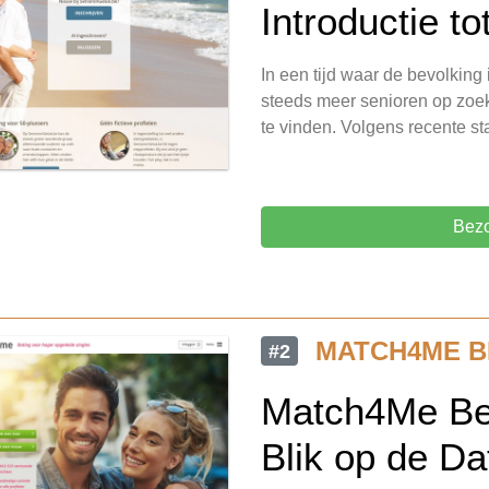
Introductie t
In een tijd waar de bevolking 
steeds meer senioren op zoek
te vinden. Volgens recente s
Bezo
MATCH4ME B
#2
Match4Me Bel
Blik op de Da