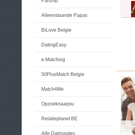
Parship
Alleenstaande Papas
BiLove Belgie
DatingEasy
e-Matching
50PlusMatch Belgie
Match4Me
Opzoeknaarjou
Relatieplanet BE
Alle Datingsites