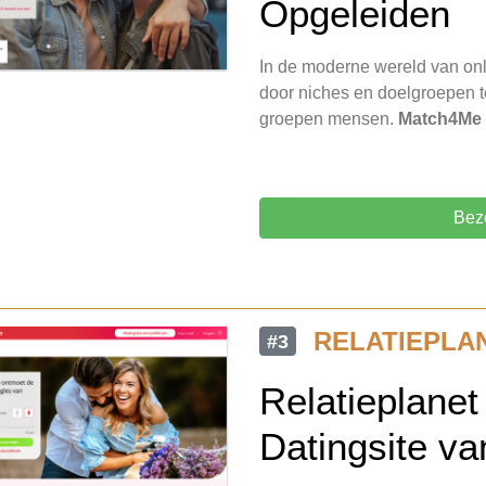
Opgeleiden
In de moderne wereld van onl
door niches en doelgroepen te
groepen mensen.
Match4Me
Bez
RELATIEPLA
#3
Relatieplanet
Datingsite va