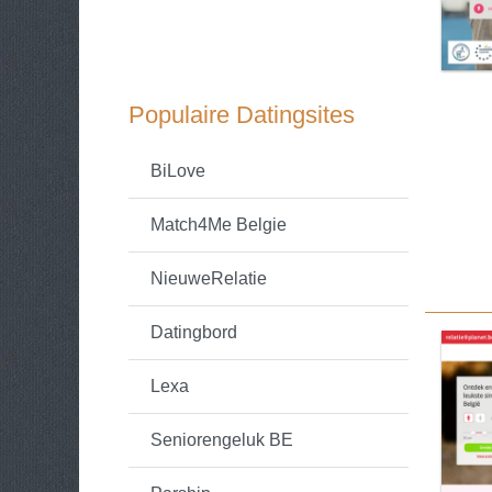
Populaire Datingsites
BiLove
Match4Me Belgie
NieuweRelatie
Datingbord
Lexa
Seniorengeluk BE