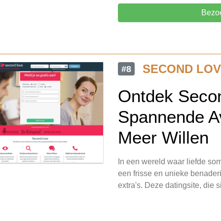
Bezo
SECOND LOV
#8
Ontdek Seco
Spannende Av
Meer Willen
In een wereld waar liefde so
een frisse en unieke benaderi
extra's. Deze datingsite, die 