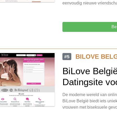
eenvoudig nieuwe vriendsc
Be
BILOVE BELG
#5
BiLove Belgi
Datingsite vo
De moderne wereld van online
BiLove België biedt iets unie
vrouwen met biseksuele gevo