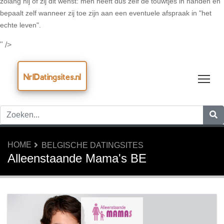
zolang hij of zij dit wenst: men heeft dus zelf de touwtjes in handen en
bepaalt zelf wanneer zij toe zijn aan een eventuele afspraak in "het
echte leven".
" />
Nr1Datingsites.nl
Tog
HOME
BELGISCHE DATINGSITES
Alleenstaande Mama's BE