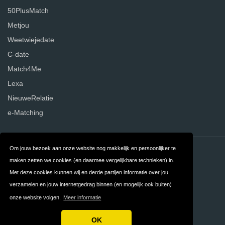
50PlusMatch
Metjou
Weetwiejedate
C-date
Match4Me
Lexa
NieuweRelatie
e-Matching
Om jouw bezoek aan onze website nog makkelijk en persoonlijker te
Contact
Over ons
maken zetten we cookies (en daarmee vergelijkbare technieken) in.
Privacy
Algemene
Met deze cookies kunnen wij en derde partijen informatie over jou
verzamelen en jouw internetgedrag binnen (en mogelijk ook buiten)
Voorwaarden
onze website volgen.
Meer informatie
FAQ
Vergelijker
OK
Copyright © 2026 Nr1Datingsites.nl