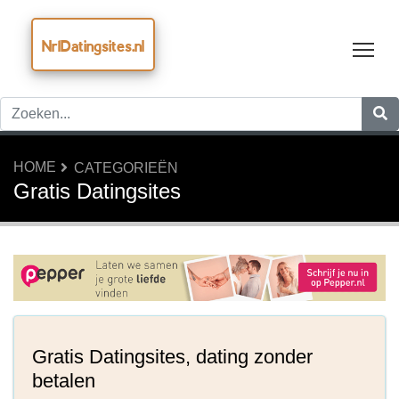
Nr1Datingsites.nl
Tog
HOME
CATEGORIEËN
Gratis Datingsites
Gratis Datingsites, dating zonder
betalen