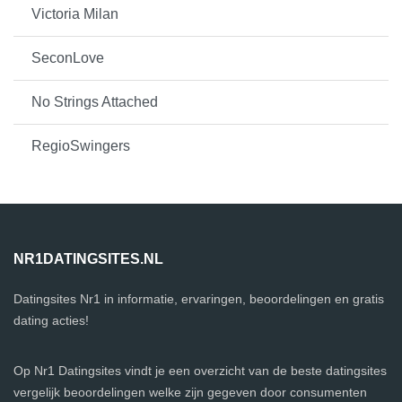
Victoria Milan
SeconLove
No Strings Attached
RegioSwingers
NR1DATINGSITES.NL
Datingsites Nr1 in informatie, ervaringen, beoordelingen en gratis
dating acties!
Op Nr1 Datingsites vindt je een overzicht van de beste datingsites
vergelijk beoordelingen welke zijn gegeven door consumenten