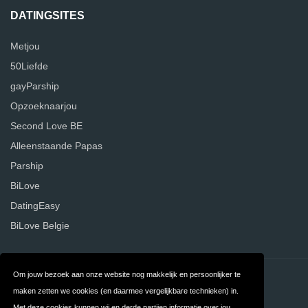
DATINGSITES
Metjou
50Liefde
gayParship
Opzoeknaarjou
Second Love BE
Alleenstaande Papas
Parship
BiLove
DatingEasy
BiLove Belgie
Om jouw bezoek aan onze website nog makkelijk en persoonlijker te
Contact
Over ons
maken zetten we cookies (en daarmee vergelijkbare technieken) in.
Privacy
Algemene
Met deze cookies kunnen wij en derde partijen informatie over jou