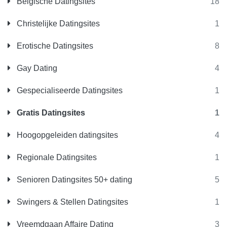
Belgische Datingsites
18
Christelijke Datingsites
1
Erotische Datingsites
8
Gay Dating
4
Gespecialiseerde Datingsites
1
Gratis Datingsites
1
Hoogopgeleiden datingsites
4
Regionale Datingsites
1
Senioren Datingsites 50+ dating
5
Swingers & Stellen Datingsites
1
Vreemdgaan Affaire Dating
3