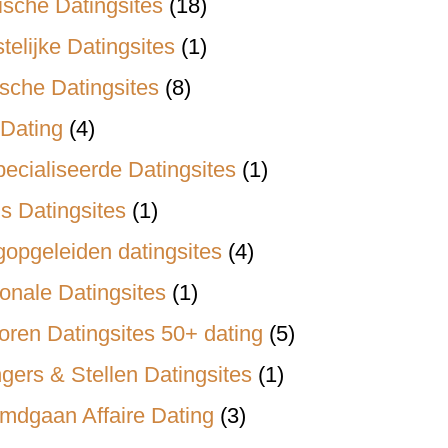
ische Datingsites
(18)
stelijke Datingsites
(1)
ische Datingsites
(8)
Dating
(4)
ecialiseerde Datingsites
(1)
is Datingsites
(1)
opgeleiden datingsites
(4)
onale Datingsites
(1)
oren Datingsites 50+ dating
(5)
gers & Stellen Datingsites
(1)
mdgaan Affaire Dating
(3)