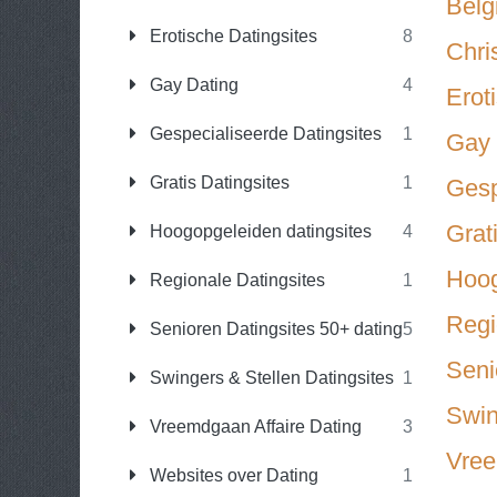
Belg
Erotische Datingsites
8
Chri
Gay Dating
4
Erot
Gespecialiseerde Datingsites
1
Gay 
Gratis Datingsites
1
Gesp
Grat
Hoogopgeleiden datingsites
4
Hoog
Regionale Datingsites
1
Regi
Senioren Datingsites 50+ dating
5
Seni
Swingers & Stellen Datingsites
1
Swin
Vreemdgaan Affaire Dating
3
Vree
Websites over Dating
1