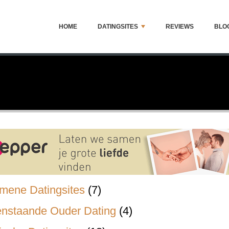
HOME
DATINGSITES
REVIEWS
BLO
mene Datingsites
(7)
enstaande Ouder Dating
(4)