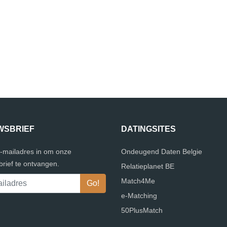
WSBRIEF
DATINGSITES
e-mailadres in om onze
Ondeugend Daten Belgie
rief te ontvangen.
Relatieplanet BE
Match4Me
e-Matching
50PlusMatch