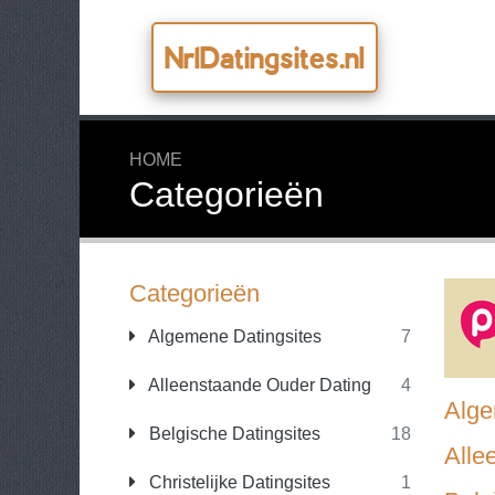
Nr1Datingsites.nl
HOME
Categorieën
Categorieën
Algemene Datingsites
7
Alleenstaande Ouder Dating
4
Alge
Belgische Datingsites
18
Alle
Christelijke Datingsites
1