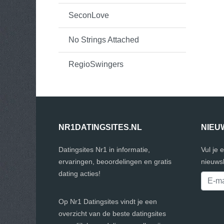
SeconLove
No Strings Attached
RegioSwingers
NR1DATINGSITES.NL
NIEU
Datingsites Nr1 in informatie,
Vul je 
ervaringen, beoordelingen en gratis
nieuwsb
dating acties!
Op Nr1 Datingsites vindt je een
overzicht van de beste datingsites