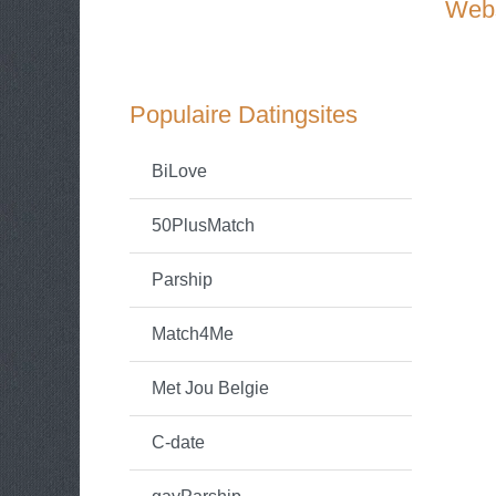
Webs
Populaire Datingsites
BiLove
50PlusMatch
Parship
Match4Me
Met Jou Belgie
C-date