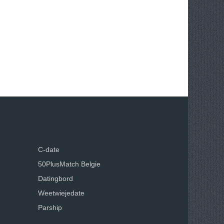
C-date
50PlusMatch Belgie
Datingbord
Weetwiejedate
Parship